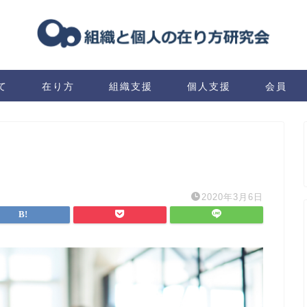
て
在り方
組織支援
個人支援
会員
2020年3月6日