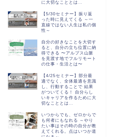
に大切なこととは…
【5/30セミナー】振り返
った時に見えてくる ～一
直線ではない人生は私の個
性～
自分の好きなことを大切す
ると、自分の立ち位置に納
得できる 〜アルプス山脈
を見渡す地でフルリモート
の仕事・生活とは〜
【4/25セミナー】部分最
適でなく、全体最適を意識
し、行動することで 結果
がついてくる！ 自分らし
いキャリアを作るために大
切なこととは…
いつからでも、ゼロからで
も何者にもなれる ～やり
たい事はその時の自分が教
えてくれる。点はいつか道
になる～