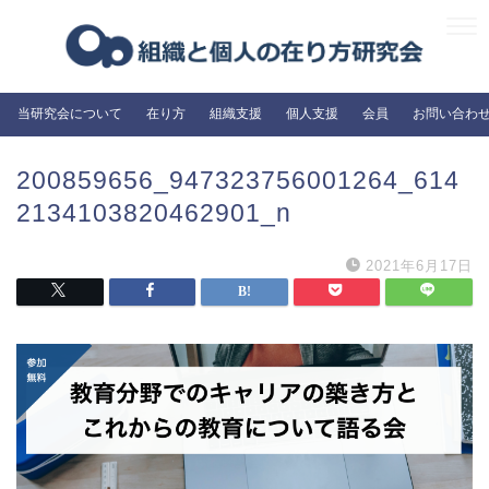
当研究会について
在り方
組織支援
個人支援
会員
お問い合わ
200859656_947323756001264_614
2134103820462901_n
2021年6月17日