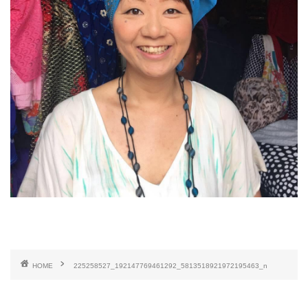
HOME
225258527_192147769461292_5813518921972195463_n