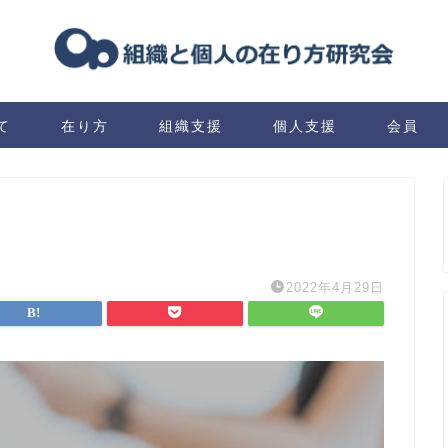
て
在り方
組織支援
個人支援
会員
2022年4月29日