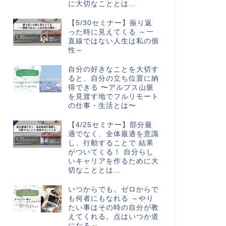
に大切なこととは…
【5/30セミナー】振り返
った時に見えてくる ～一
直線ではない人生は私の個
性～
自分の好きなことを大切す
ると、自分の立ち位置に納
得できる 〜アルプス山脈
を見渡す地でフルリモート
の仕事・生活とは〜
【4/25セミナー】部分最
適でなく、全体最適を意識
し、行動することで 結果
がついてくる！ 自分らし
いキャリアを作るために大
切なこととは…
いつからでも、ゼロからで
も何者にもなれる ～やり
たい事はその時の自分が教
えてくれる。点はいつか道
になる～