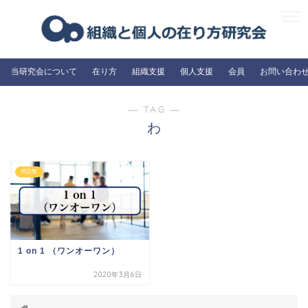
当研究会について
在り方
組織支援
個人支援
会員
お問い合わ
― TAG ―
わ
用語集
1 on 1 （ワンオーワン）
2020年3月6日