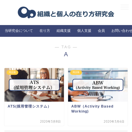
当研究会について
在り方
組織支援
個人支援
会員
お問い合わ
― TAG ―
A
用語集
用語集
ATS(採用管理システム）
ABW（Activity Based
Working)
2020年3月8日
2020年3月6日