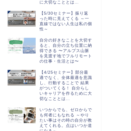
に大切なこととは…
【5/30セミナー】振り返
った時に見えてくる ～一
直線ではない人生は私の個
性～
自分の好きなことを大切す
ると、自分の立ち位置に納
得できる 〜アルプス山脈
を見渡す地でフルリモート
の仕事・生活とは〜
【4/25セミナー】部分最
適でなく、全体最適を意識
し、行動することで 結果
がついてくる！ 自分らし
いキャリアを作るために大
切なこととは…
いつからでも、ゼロからで
も何者にもなれる ～やり
たい事はその時の自分が教
えてくれる。点はいつか道
になる～