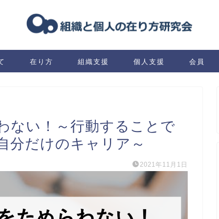
て
在り方
組織支援
個人支援
会員
わない！～行動することで
自分だけのキャリア～
2021年11月1日