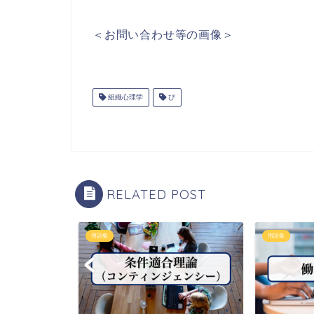
＜お問い合わせ等の画像＞
組織心理学
び
RELATED POST
用語集
用語集