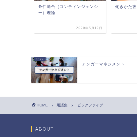
クスの性格
条件適合（コンティンジェンシ
働きかた改
MBTI）
ー）理論
2020年3月12日
2020年3月12日
アンガーマネジメント
HOME
用語集
ビックファイブ
ABOUT