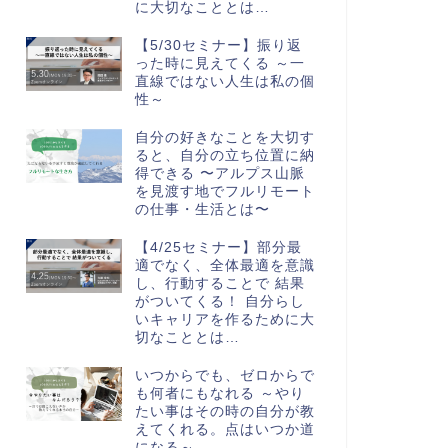
に大切なこととは…
【5/30セミナー】振り返
った時に見えてくる ～一
直線ではない人生は私の個
性～
自分の好きなことを大切す
ると、自分の立ち位置に納
得できる 〜アルプス山脈
を見渡す地でフルリモート
の仕事・生活とは〜
【4/25セミナー】部分最
適でなく、全体最適を意識
し、行動することで 結果
がついてくる！ 自分らし
いキャリアを作るために大
切なこととは…
いつからでも、ゼロからで
も何者にもなれる ～やり
たい事はその時の自分が教
えてくれる。点はいつか道
になる～