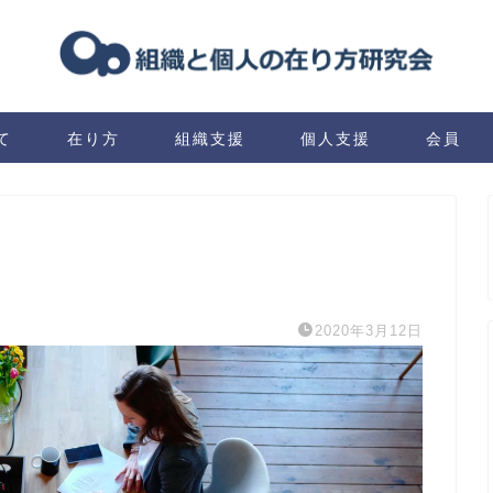
て
在り方
組織支援
個人支援
会員
2020年3月12日