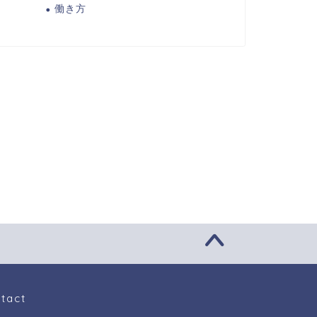
働き方
件適合（コンティンジェンシ
働きかた改革
）理論
2020年3月12日
2020年3月6
tact