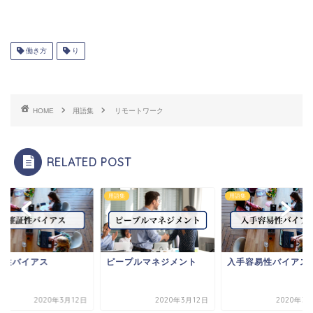
働き方
り
HOME
用語集
リモートワーク
RELATED POST
集
用語集
用語集
証性バイアス
ピープルマネジメント
入手容易性バイアス
2020年3月12日
2020年3月12日
2020年3