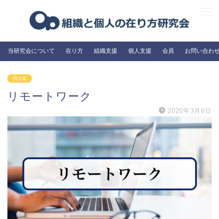
当研究会について
在り方
組織支援
個人支援
会員
お問い合わ
用語集
リモートワーク
2020年3月6日