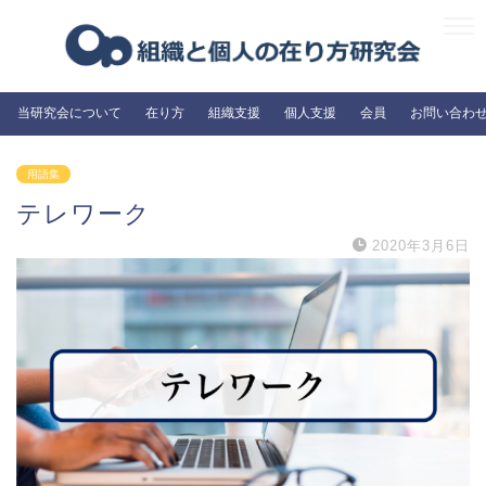
当研究会について
在り方
組織支援
個人支援
会員
お問い合わ
用語集
テレワーク
2020年3月6日