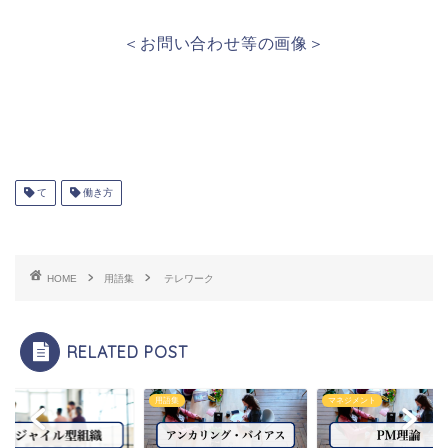
＜お問い合わせ等の画像＞
て
働き方
HOME
用語集
テレワーク
RELATED POST
集
用語集
マネジメント