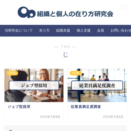
当研究会について
在り方
組織支援
個人支援
会員
お問い合わ
― TAG ―
じ
用語集
用語集
ジョブ型採用
従業員満足度調査
2020年3月8日
2020年3月6日