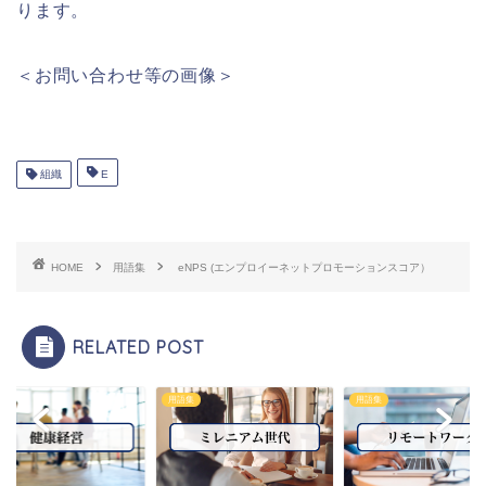
ります。
＜お問い合わせ等の画像＞
組織
E
HOME
用語集
eNPS (エンプロイーネットプロモーションスコア）
RELATED POST
集
用語集
用語集