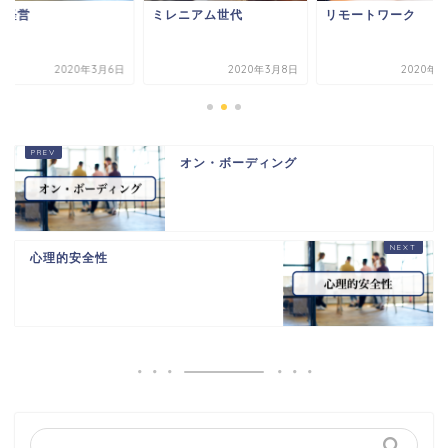
康経営
ミレニアム世代
リモートワーク
2020年3月6日
2020年3月8日
2020年3
オン・ボーディング
心理的安全性