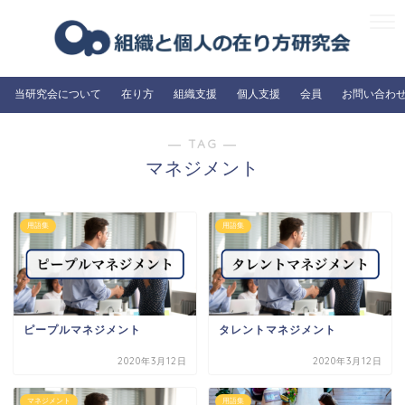
当研究会について
在り方
組織支援
個人支援
会員
お問い合わ
― TAG ―
マネジメント
用語集
用語集
ピープルマネジメント
タレントマネジメント
2020年3月12日
2020年3月12日
マネジメント
用語集